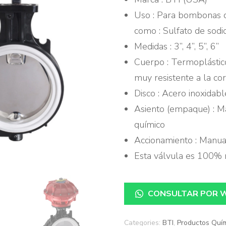
Knap
Uso : Para bombonas q
como : Sulfato de sodio
Girar
Medidas : 3”, 4”, 5”, 6”
BTI
Cuerpo : Termoplástic
muy resistente a la cor
Solim
Disco : Acero inoxidabl
Asiento (empaque) : M
Will
químico
Accionamiento : Manua
Esta válvula es 100% r
CONSULTAR POR 
Categories:
BTI
,
Productos Quí