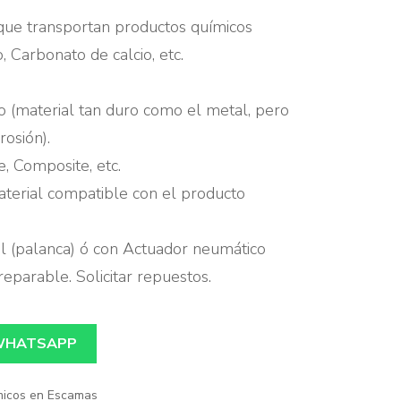
pco
ue transportan productos químicos
Válvula de Alivio
Escotillas
, Carbonato de calcio, etc.
d
Válvula Check
Químicos de
o (material tan duro como el metal, pero
Corrosividad Alta
Válvulas de Mariposa
Productos Químicos
rosión).
ar
Químicos de
en Escamas
e, Composite, etc.
Vibradores
Corrosividad Baja /
aterial compatible con el producto
cox
Harinas, Alimentos
Media
Manguera para brazo
en General
l (palanca) ó con Actuador neumático
de carga por el fondo
Accesorios y
eparable. Solicitar repuestos.
Cal, Cemento, Etc
Repuestos
Manguera para
recuperación de
WHATSAPP
vapores
micos en Escamas
Acople de