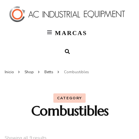
T
AC
Indus
MARCAS
Inicio
Shop
Betts
Combustibles
CATEGORY
Combustibles
Showing all 9 results