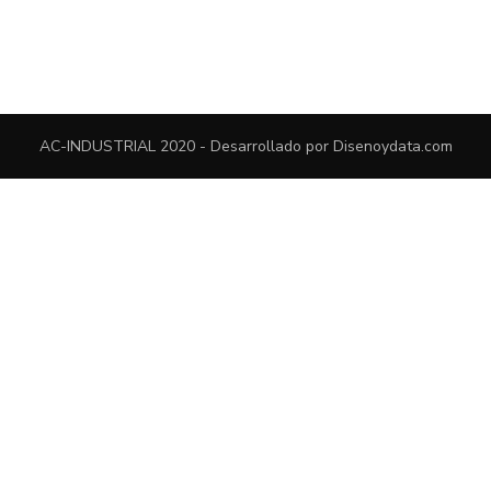
AC-INDUSTRIAL 2020 - Desarrollado por
Disenoydata.com