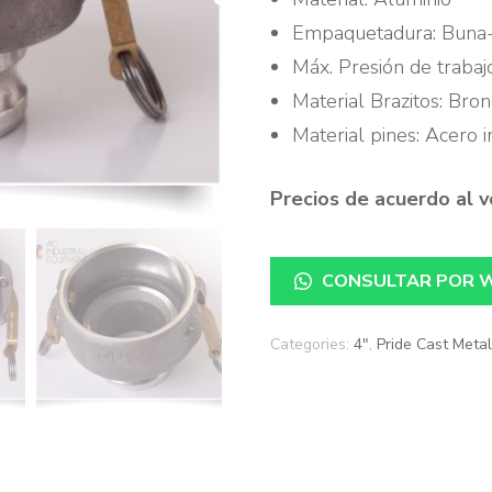
Knap
Empaquetadura: Buna
Máx. Presión de traba
Girar
Material Brazitos: Br
BTI
Material pines: Acero 
Solim
Precios de acuerdo al 
Will
CONSULTAR POR 
Categories:
4"
,
Pride Cast Meta