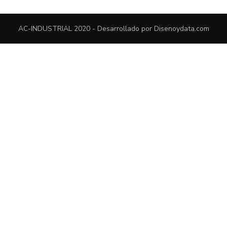
AC-INDUSTRIAL 2020 - Desarrollado por
Disenoydata.com