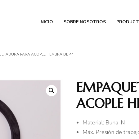
INICIO
SOBRE NOSOTROS
PRODUCT
Tienda
AC Industrial
Civa
ETADURA PARA ACOPLE HEMBRA DE 4″
Betts
Parke
EMPAQUE
Pride
ACOPLE H
Truck
Material: Buna-N
Sure 
Máx. Presión de trabaj