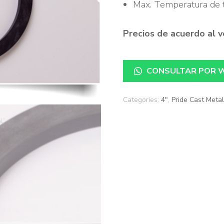
Max. Temperatura de t
Knap
Girar
Precios de acuerdo al 
BTI
CONSULTAR POR 
Solim
Categories:
4"
,
Pride Cast Meta
Will